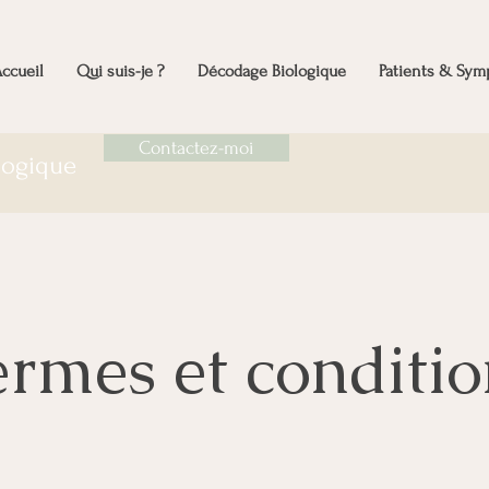
ccueil
Qui suis-je ?
Décodage Biologique
Patients & Sy
Contactez-moi
ologique
ermes et conditio