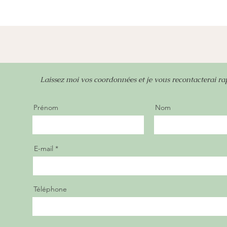
Laissez moi vos coordonnées et je vous recontacterai r
Prénom
Nom
E-mail
Téléphone