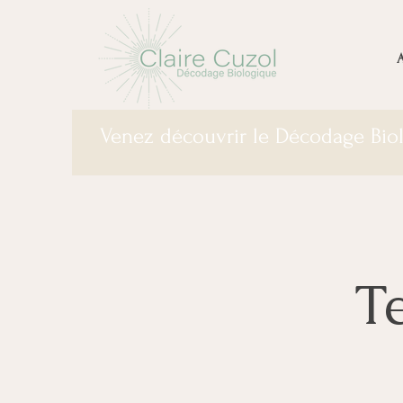
A
Venez découvrir le Décodage Bi
T