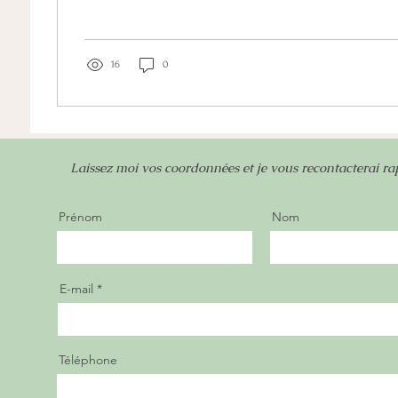
16
0
Laissez moi vos coordonnées et je vous recontacterai r
Prénom
Nom
E-mail
Téléphone